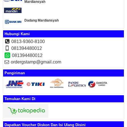
Mardiansyah
Dadang Mardiansyah
Hubungi Kami
0813-9360-8100
081394480012
081394480012
ordergstamp@gmail.com
Pengiriman
Temukan Kami Di
Dapatkan Voucher Diskon Dan Isi Ulang Disini