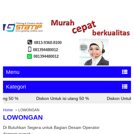
0813-9360-8100
081394480012
081394480012
Menu
Kategori
lang 50 %
Diskon Untuk isi ulang 50 %
Diskon Untuk i
Home
LOWONGAN
LOWONGAN
Di Butuhkan Segera untuk Bagian Desain Operator
dengan syarat :