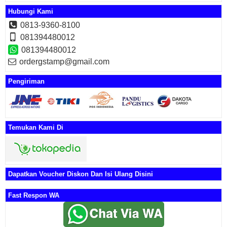
Hubungi Kami
0813-9360-8100
081394480012
081394480012
ordergstamp@gmail.com
Pengiriman
Temukan Kami Di
Dapatkan Voucher Diskon Dan Isi Ulang Disini
Fast Respon WA