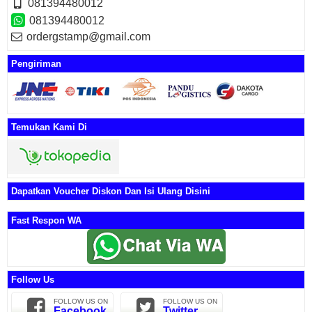
081394480012
081394480012
ordergstamp@gmail.com
Pengiriman
Temukan Kami Di
Dapatkan Voucher Diskon Dan Isi Ulang Disini
Fast Respon WA
Follow Us
FOLLOW US ON
FOLLOW US ON
Facebook
Twitter