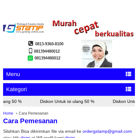
0813-9360-8100
081394480012
081394480012
Menu
Kategori
 ulang 50 %
Diskon Untuk isi ulang 50 %
Diskon Untuk 
Home
Cara Pemesanan
Cara Pemesanan
Silahkan Bisa dikirimkan file via email ke
ordergstamp@gmail.com
atau klik
disini
at WA profil kami
disini