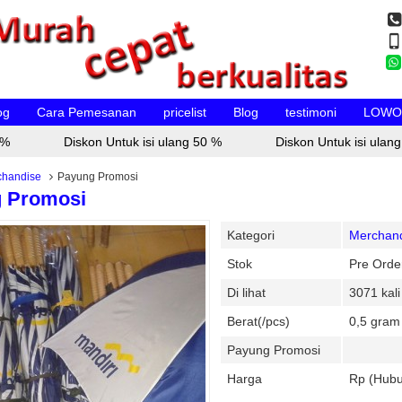
og
Cara Pemesanan
pricelist
Blog
testimoni
LOWO
Diskon Untuk isi ulang 50 %
Diskon Untuk isi ulang 5
chandise
Payung Promosi
 Promosi
Kategori
Merchan
Stok
Pre Orde
Di lihat
3071 kali
Berat(/pcs)
0,5 gram
Payung Promosi
Harga
Rp (Hubu