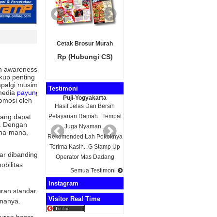
k Brosur Murah
Tinta Isi Ulang
(Hubungi CS)
Rp 20.000
n awareness
ukup penting
apalgi musim
Testimoni
 media
payung
ji-Yogyakarta
Puji-Yogyakarta
omosi oleh
 Jelas Dan Bersih
Hasil Jelas Dan Bersih
yang dapat
an Ramah.. Tempat
Pelayanan Ramah.. Tempat
n. Dengan
ga Nyaman...
Juga Nyaman...
na-mana,
ded Lah Pokoknya
Rekomended Lah Pokoknya
Kasih.. G Stamp Up
Terima Kasih.. G Stamp Up
sar dibanding
tor Mas Dadang
Operator Mas Dadang
bilitas
Semua Testimoni
Instagram
uran standar
Visitor Real Time
nanya.