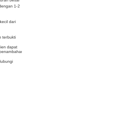
uran besar
dengan 1-2
ecil dari
 terbukti
lien dapat
 penambahan
Hubungi