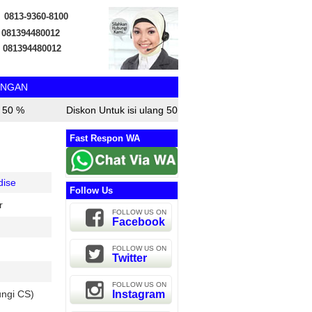
0813-9360-8100
081394480012
081394480012
NGAN
0 %
Diskon Untuk isi ulang 50 %
Diskon Untuk isi ula
Fast Respon WA
dise
Follow Us
r
FOLLOW US ON
Facebook
FOLLOW US ON
Twitter
FOLLOW US ON
ngi CS)
Instagram