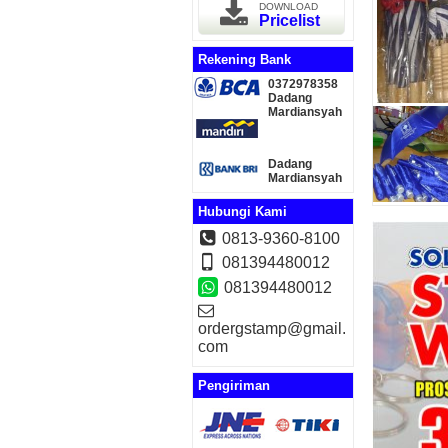
DOWNLOAD
Pricelist
Rekening Bank
0372978358
Dadang
Mardiansyah
Dadang
Mardiansyah
Hubungi Kami
0813-9360-8100
081394480012
081394480012
ordergstamp@gmail.
com
Pengiriman