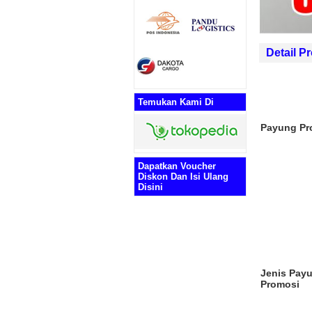
Detail 
Cetak Brosur M
Rp (Hubungi
Temukan Kami Di
Payung P
Dapatkan Voucher
Diskon Dan Isi Ulang
Disini
Jenis Pay
Promosi