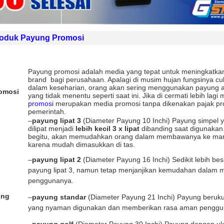
Produk Payung Promosi
urah
Tinta Isi Ulang
Payung Promosi
Ceta
 CS)
Rp 20.000
Rp (Hubungi CS)
Rp 
Payung promosi adalah media yang tepat untuk meningkatka
brand bagi perusahaan. Apalagi di musim hujan fungsinya c
dalam keseharian, orang akan sering menggunakan payung 
romosi
yang tidak menentu seperti saat ini. Jika di cermati lebih lagi
Puji-Yogyakarta
Pu
promosi
merupakan media promosi tanpa dikenakan pajak pr
Hasil Jelas Dan Bersih
Hasil
pemerintah.
–
payung lipat 3
(Diameter Payung 10 Inchi) Payung simpel 
Pelayanan Ramah.. Tempat
Pelayan
dilipat menjadi
lebih kecil 3 x lipat
dibanding saat digunaka
Juga Nyaman...
Ju
begitu, akan memudahkan orang dalam membawanya ke ma
Rekomended Lah Pokoknya
Rekomen
karena mudah dimasukkan di tas.
Terima Kasih.. G Stamp Up
Terima 
–
payung lipat 2
(Diameter Payung 16 Inchi) Sedikit lebih be
Operator Mas Dadang
Opera
payung lipat 3, namun tetap menjanjikan kemudahan dalam mo
penggunanya.
ung
–
payung standar
(Diameter Payung 21 Inchi) Payung beruk
yang nyaman digunakan dan memberikan rasa aman penggu