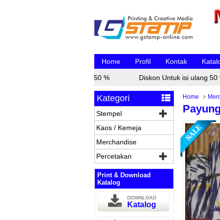
Home
Profil
Kontak
Katal
Diskon Untuk isi ulang 50 %
Diskon Untuk isi ulang 50 %
Kategori
Home
Mer
Payung
Stempel
Kaos / Kemeja
Merchandise
Percetakan
Print & Download
Katalog
DOWNLOAD
Katalog