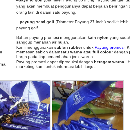
–
payung golf
(Diameter Payung 30 Inchi) Payung dengan uk
yang akan membuat penggunanya dapat berjalan beriringan 
orang lain di dalam satu payung.
–
payung semi golf
(Diameter Payung 27 Inchi) sedikit lebih k
payung golf
Bahan payung promosi menggunakan
kain nylon
yang sudah
sanggup menahan air hujan.
Kami menggunakan
sablon rubber
untuk
Payung promosi
. K
on
memesan sablon dalam
satu warna
atau
full colour
dengan
harga pada tiap penambahan jenis warna.
Payung promosi dapat diproduksi dengan
beragam warna
. 
rna
marketing kami untuk informasi lebih lanjut.