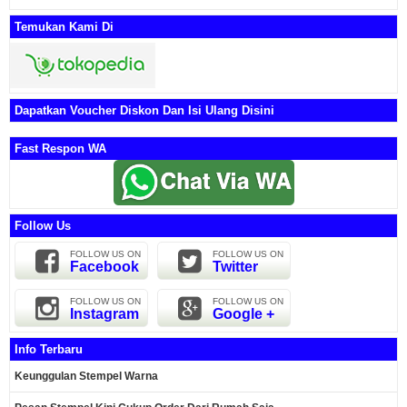
Temukan Kami Di
Dapatkan Voucher Diskon Dan Isi Ulang Disini
Fast Respon WA
Follow Us
FOLLOW US ON
FOLLOW US ON
Facebook
Twitter
FOLLOW US ON
FOLLOW US ON
Instagram
Google +
Info Terbaru
Keunggulan Stempel Warna