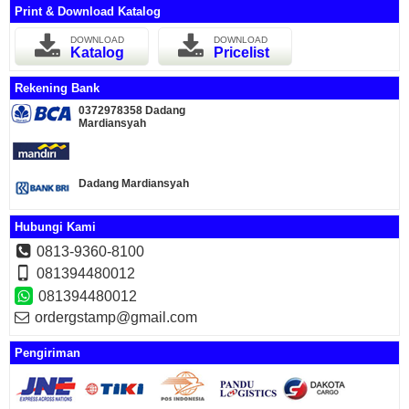
Print & Download Katalog
DOWNLOAD
DOWNLOAD
Katalog
Pricelist
Rekening Bank
0372978358 Dadang
Mardiansyah
Dadang Mardiansyah
Hubungi Kami
0813-9360-8100
081394480012
081394480012
ordergstamp@gmail.com
Pengiriman